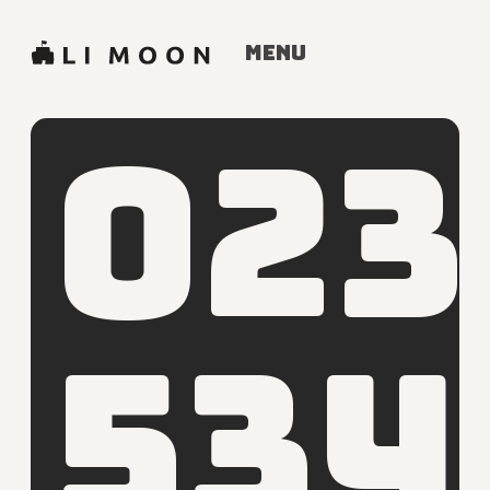
Menu
023
534