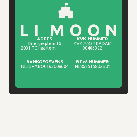
ADRES
KVK-NUMMER
Energieplein 16
KVK AMSTERDAM
2031 TC
Haarlem
98486322
BANKGEGEVENS
BTW-NUMMER
NL35RABO0163008604
NL868515802B01