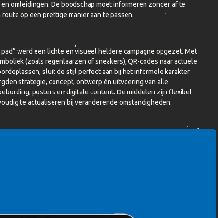
s en omleidingen. De boodschap moet informeren zonder af te
route op een prettige manier aan te passen.
je pad” werd een lichte en visueel heldere campagne opgezet. Met
 symboliek (zoals regenlaarzen of sneakers), QR-codes naar actuele
rdeplassen, sluit de stijl perfect aan bij het informele karakter
gden strategie, concept, ontwerp én uitvoering van alle
ording, posters en digitale content. De middelen zijn flexibel
nvoudig te actualiseren bij veranderende omstandigheden.