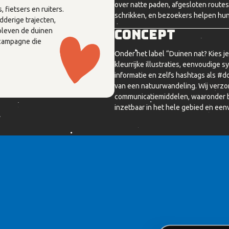
over natte paden, afgesloten route
 fietsers en ruiters.
schrikken, en bezoekers helpen hun 
derige trajecten,
Concept
 bleven de duinen
scampagne die
Onder het label “Duinen nat? Kies 
kleurrijke illustraties, eenvoudige
informatie en zelfs hashtags als #doo
van een natuurwandeling. Wij verzor
communicatiemiddelen, waaronder beb
inzetbaar in het hele gebied en ee