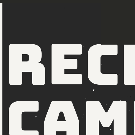
Rec
Cam