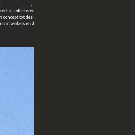
ect te solliciteren – laagdrempelig en effectief. Wij verzorgden
 en concept tot design en uitvoering. Zo ontstond een creatief én
is in winkels en distributiecentra.