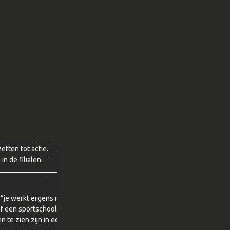
rekende campagne om jongeren van 15 tot 20 jaar te werven voor
 algemene oproepen of ‘corporate’ boodschappen: het moet direct
etten tot actie.
n de filialen.
je werkt ergens naartoe”. We laten letterlijk zien waar je het voor
e of een sportschoolabonnement. Die visuele doelen staan centraal
 te zien zijn in een ‘gespleten’ setting: deels aan het werk, deels