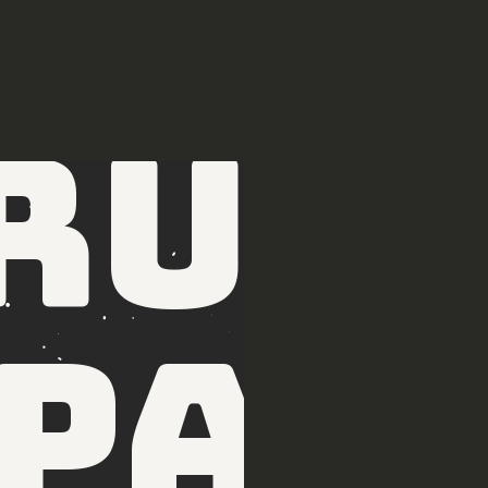
Menu
Contact
rui
pag