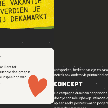
Briefing
t
Ontwikkel een opvallende en aansp
een bijbaan bij DekaMarkt. Vermijd
vullers tot
aanspreken, herkenbaar zijn en aanz
uist die doelgroep is
Betrek ook ouders via printmiddelen i
e inspeelt op wat
Concept
.
De campagne draait om het principe “
doet: je console, rijbewijs, vakanti
op een reeks posters waarin jongeren